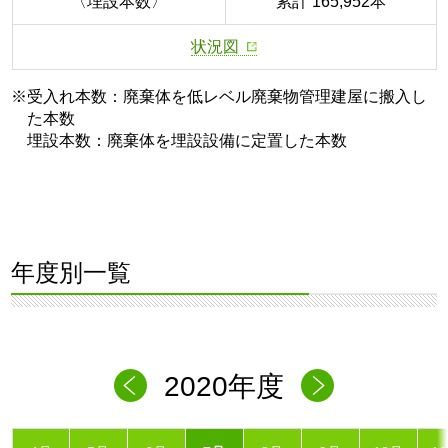
〈埋設本数〉
累計 165,952本
状況図
※受入れ本数：廃棄体を低レベル廃棄物管理建屋に搬入し
た本数
埋設本数：廃棄体を埋設設備に定置した本数
年度別一覧
2020年度