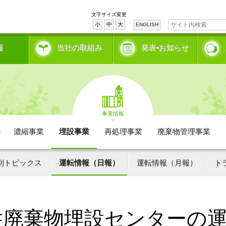
文字サイズ変更
小
中
大
ENGLISH
報
当社の取組み
発表•お知らせ
事業情報
濃縮事業
埋設事業
再処理事業
廃棄物管理事業
別トピックス
運転情報（日報）
運転情報（月報）
ト
性廃棄物埋設センターの