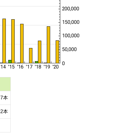
47本
52本