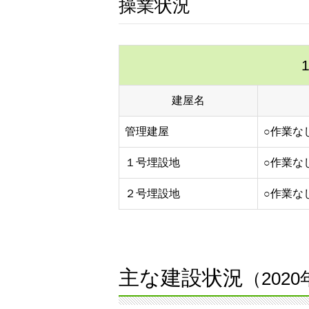
操業状況
建屋名
管理建屋
○作業な
１号埋設地
○作業な
２号埋設地
○作業な
主な建設状況
（202