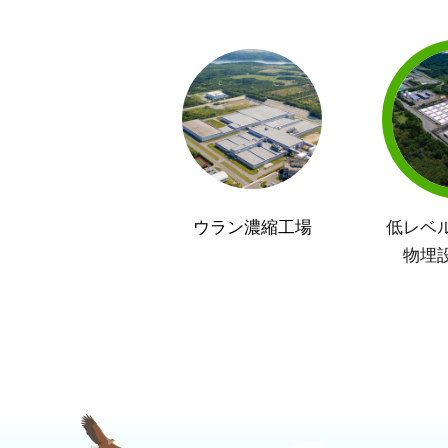
ウラン濃縮工場
低レベ
物埋