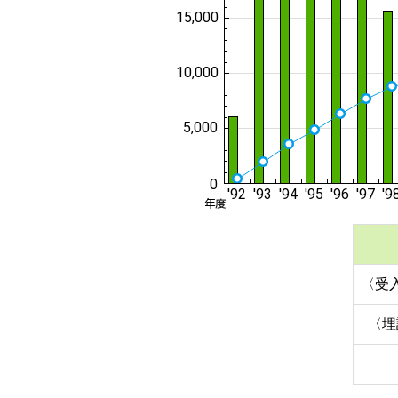
〈受
〈埋