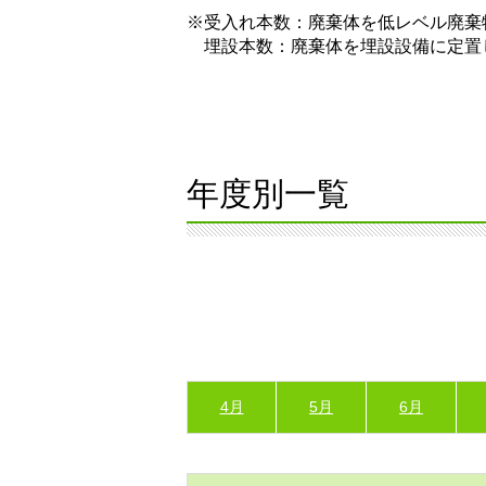
※受入れ本数：廃棄体を低レベル廃棄
埋設本数：廃棄体を埋設設備に定置
年度別一覧
4月
5月
6月