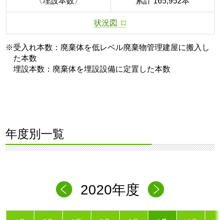
〈埋設本数〉
累計 165,952本
状況図
※受入れ本数：廃棄体を低レベル廃棄物管理建屋に搬入し
た本数
埋設本数：廃棄体を埋設設備に定置した本数
年度別一覧
2020年度