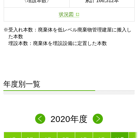
〈埋設本数〉
累計 166,312本
状況図
※受入れ本数：廃棄体を低レベル廃棄物管理建屋に搬入し
た本数
埋設本数：廃棄体を埋設設備に定置した本数
年度別一覧
2020年度