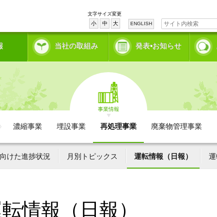
文字サイズ変更
小
中
大
ENGLISH
報
当社の取組み
発表•お知らせ
事業情報
濃縮事業
埋設事業
再処理事業
廃棄物管理事業
向けた進捗状況
月別トピックス
運転情報（日報）
運
運転情報（日報）