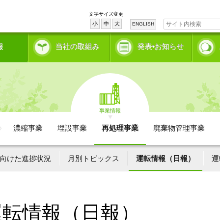
文字サイズ変更
小
中
大
ENGLISH
報
当社の取組み
発表•お知らせ
事業情報
濃縮事業
埋設事業
再処理事業
廃棄物管理事業
向けた進捗状況
月別トピックス
運転情報（日報）
運
運転情報（日報）