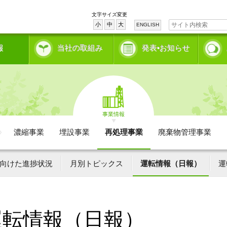
文字サイズ変更
小
中
大
ENGLISH
報
当社の取組み
発表•お知らせ
事業情報
濃縮事業
埋設事業
再処理事業
廃棄物管理事業
向けた進捗状況
月別トピックス
運転情報（日報）
運
運転情報（日報）