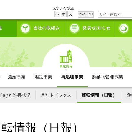
文字サイズ変更
小
中
大
ENGLISH
報
当社の取組み
発表•お知らせ
事業情報
濃縮事業
埋設事業
再処理事業
廃棄物管理事業
向けた進捗状況
月別トピックス
運転情報（日報）
運
運転情報（日報）