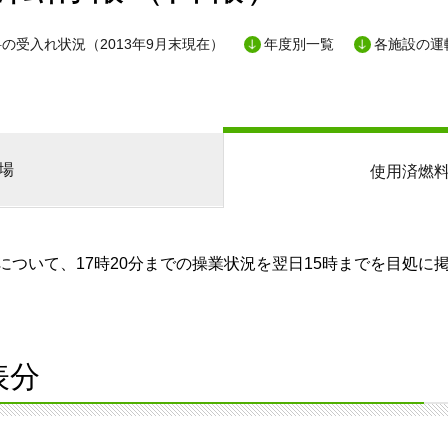
の受入れ状況（2013年9月末現在）
年度別一覧
各施設の運
場
使用済燃
ついて、17時20分までの操業状況を翌日15時までを目処に
表分