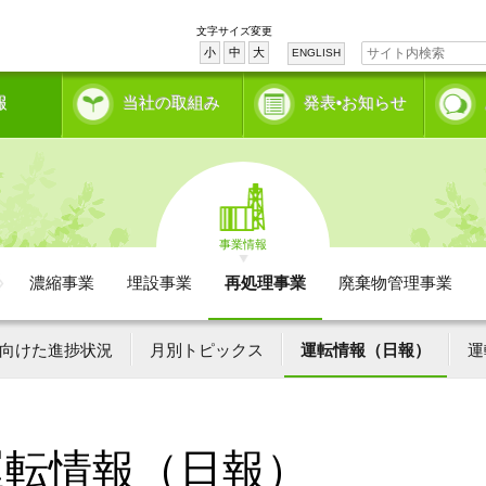
文字サイズ変更
小
中
大
ENGLISH
報
当社の取組み
発表•お知らせ
事業情報
濃縮事業
埋設事業
再処理事業
廃棄物管理事業
向けた進捗状況
月別トピックス
運転情報（日報）
運
運転情報（日報）