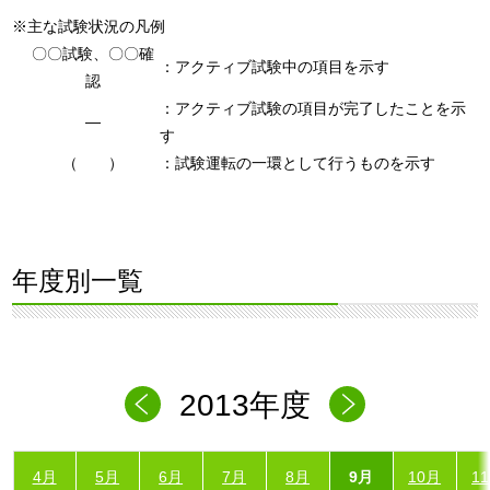
※主な試験状況の凡例
〇〇試験、〇〇確
：アクティブ試験中の項目を示す
認
：アクティブ試験の項目が完了したことを示
―
す
（ ）
：試験運転の一環として行うものを示す
年度別一覧
2013年度
4月
5月
6月
7月
8月
9月
10月
1