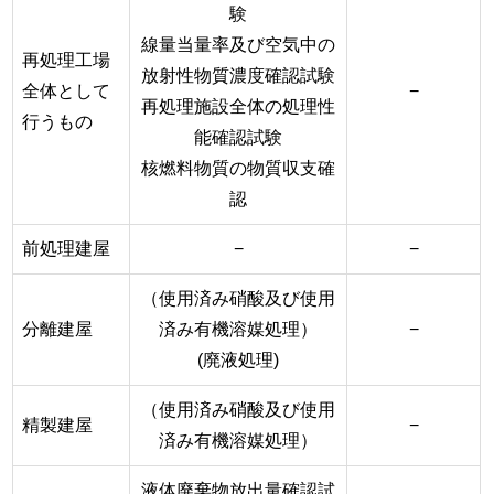
験
線量当量率及び空気中の
再処理工場
放射性物質濃度確認試験
全体として
−
再処理施設全体の処理性
行うもの
能確認試験
核燃料物質の物質収支確
認
前処理建屋
−
−
（使用済み硝酸及び使用
分離建屋
済み有機溶媒処理）
−
(廃液処理)
（使用済み硝酸及び使用
精製建屋
−
済み有機溶媒処理）
液体廃棄物放出量確認試