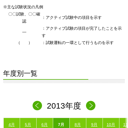
※主な試験状況の凡例
〇〇試験、〇〇確
：アクティブ試験中の項目を示す
認
：アクティブ試験の項目が完了したことを示
―
す
（ ）
：試験運転の一環として行うものを示す
年度別一覧
2013年度
4月
5月
6月
7月
8月
9月
10月
1