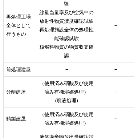
験
線量当量率及び空気中の
再処理工場
放射性物質濃度確認試験
全体として
−
再処理施設全体の処理性
行うもの
能確認試験
核燃料物質の物質収支確
認
前処理建屋
−
−
（使用済み硝酸及び使用
分離建屋
済み有機溶媒処理）
−
(廃液処理)
（使用済み硝酸及び使用
精製建屋
−
済み有機溶媒処理）
液体廃棄物放出量確認試