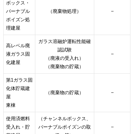
ボックス・
バーナブル
（廃棄物処理）
−
ポイズン処
理建屋
ガラス溶融炉運転性能確
高レベル廃
認試験
液ガラス固
−
（廃液の受入れ）
化建屋
（廃棄物の貯蔵）
第1ガラス固
化体貯蔵建
（廃棄物の貯蔵）
−
屋
東棟
使用済燃料
（チャンネルボックス、
受入れ・貯
バーナブルポイズンの取
−