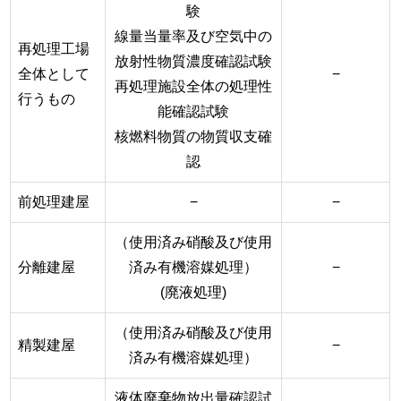
験
線量当量率及び空気中の
再処理工場
放射性物質濃度確認試験
全体として
−
再処理施設全体の処理性
行うもの
能確認試験
核燃料物質の物質収支確
認
前処理建屋
−
−
（使用済み硝酸及び使用
分離建屋
済み有機溶媒処理）
−
(廃液処理)
（使用済み硝酸及び使用
精製建屋
−
済み有機溶媒処理）
液体廃棄物放出量確認試