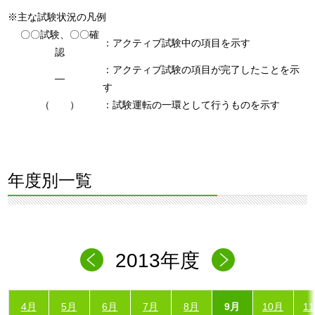
※主な試験状況の凡例
〇〇試験、〇〇確
：アクティブ試験中の項目を示す
認
：アクティブ試験の項目が完了したことを示
―
す
（ ）
：試験運転の一環として行うものを示す
年度別一覧
2013年度
4月
5月
6月
7月
8月
9月
10月
1