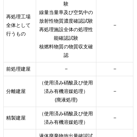
験
線量当量率及び空気中の
再処理工場
放射性物質濃度確認試験
全体として
−
再処理施設全体の処理性
行うもの
能確認試験
核燃料物質の物質収支確
認
前処理建屋
−
−
（使用済み硝酸及び使用
分離建屋
済み有機溶媒処理）
−
(廃液処理)
（使用済み硝酸及び使用
精製建屋
−
済み有機溶媒処理）
液体廃棄物放出量確認試