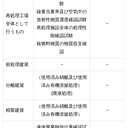
験
線量当量率及び空気中の
再処理工場
放射性物質濃度確認試験
全体として
−
再処理施設全体の処理性
行うもの
能確認試験
核燃料物質の物質収支確
認
前処理建屋
−
−
（使用済み硝酸及び使用
分離建屋
済み有機溶媒処理）
−
(廃液処理)
（使用済み硝酸及び使用
精製建屋
−
済み有機溶媒処理）
液体廃棄物放出量確認試