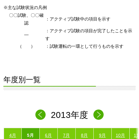
※主な試験状況の凡例
〇〇試験、〇〇確
：アクティブ試験中の項目を示す
認
：アクティブ試験の項目が完了したことを示
―
す
（ ）
：試験運転の一環として行うものを示す
年度別一覧
2013年度
4月
5月
6月
7月
8月
9月
10月
1