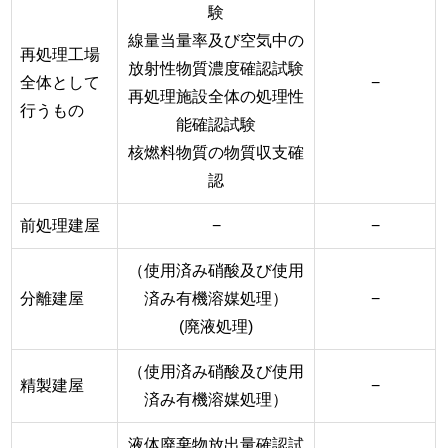
験
線量当量率及び空気中の
再処理工場
放射性物質濃度確認試験
全体として
−
再処理施設全体の処理性
行うもの
能確認試験
核燃料物質の物質収支確
認
前処理建屋
−
−
（使用済み硝酸及び使用
分離建屋
済み有機溶媒処理）
−
(廃液処理)
（使用済み硝酸及び使用
精製建屋
−
済み有機溶媒処理）
液体廃棄物放出量確認試