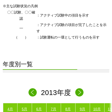
※主な試験状況の凡例
〇〇試験、〇〇確
：アクティブ試験中の項目を示す
認
：アクティブ試験の項目が完了したことを示
―
す
（ ）
：試験運転の一環として行うものを示す
年度別一覧
2013年度
4月
5月
6月
7月
8月
9月
10月
1