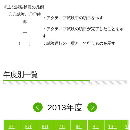
※主な試験状況の凡例
〇〇試験、〇〇確
：アクティブ試験中の項目を示す
認
：アクティブ試験の項目が完了したことを示
―
す
（ ）
：試験運転の一環として行うものを示す
年度別一覧
2013年度
4月
5月
6月
7月
8月
9月
10月
1