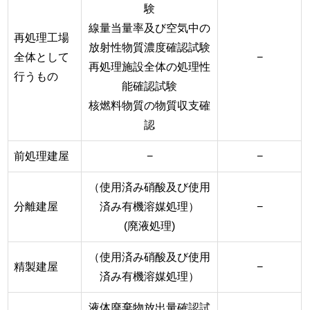
験
線量当量率及び空気中の
再処理工場
放射性物質濃度確認試験
全体として
−
再処理施設全体の処理性
行うもの
能確認試験
核燃料物質の物質収支確
認
前処理建屋
−
−
（使用済み硝酸及び使用
分離建屋
済み有機溶媒処理）
−
(廃液処理)
（使用済み硝酸及び使用
精製建屋
−
済み有機溶媒処理）
液体廃棄物放出量確認試