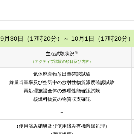
9月30日（17時20分）
～ 10月1日（17時20分）
※
主な試験状況
（アクティブ試験の項目及び内容）
気体廃棄物放出量確認試験
線量当量率及び空気中の放射性物質濃度確認試験
再処理施設全体の処理性能確認試験
核燃料物質の物質収支確認
−
（使用済み硝酸及び使用済み有機溶媒処理）