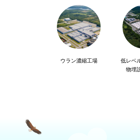
ウラン濃縮工場
低レベ
物埋