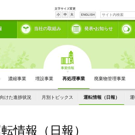
文字サイズ変更
小
中
大
ENGLISH
報
当社の取組み
発表•お知らせ
事業情報
濃縮事業
埋設事業
再処理事業
廃棄物管理事業
向けた進捗状況
月別トピックス
運転情報（日報）
運
運転情報（日報）