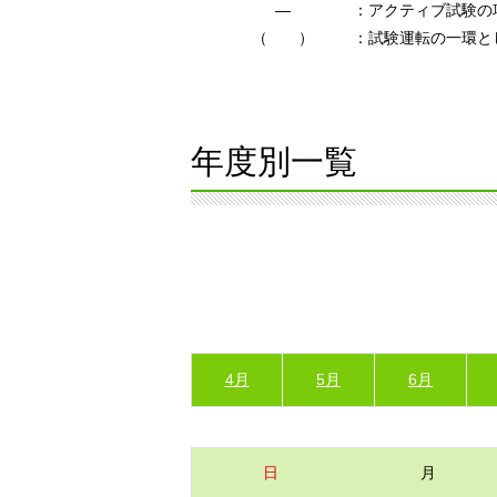
―
：アクティブ試験の
（ ）
：試験運転の一環と
年度別一覧
4月
5月
6月
日
月