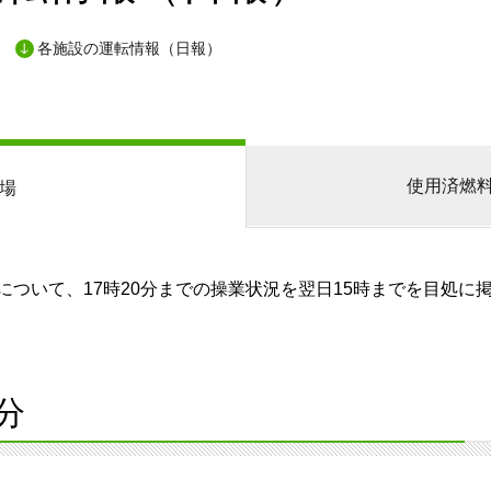
各施設の運転情報（日報）
使用済燃
場
ついて、17時20分までの操業状況を翌日15時までを目処に
分