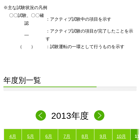
※主な試験状況の凡例
〇〇試験、〇〇確
：アクティブ試験中の項目を示す
認
：アクティブ試験の項目が完了したことを示
―
す
（ ）
：試験運転の一環として行うものを示す
年度別一覧
2013年度
4月
5月
6月
7月
8月
9月
10月
1