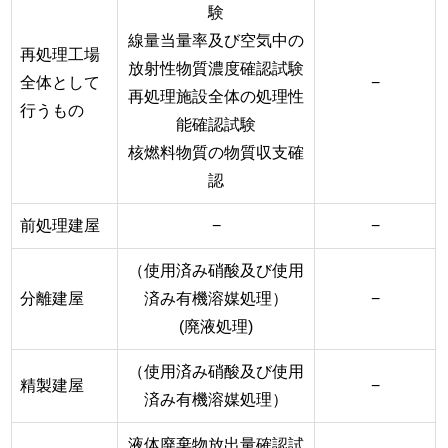
験
線量当量率及び空気中の
再処理工場
放射性物質濃度確認試験
全体として
−
再処理施設全体の処理性
行うもの
能確認試験
核燃料物質の物質収支確
認
前処理建屋
−
−
（使用済み硝酸及び使用
分離建屋
済み有機溶媒処理）
−
(廃液処理)
（使用済み硝酸及び使用
精製建屋
−
済み有機溶媒処理）
液体廃棄物放出量確認試