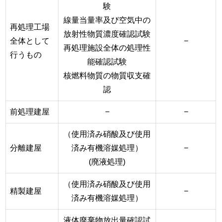
験
線量当量率及び空気中の
再処理工場
放射性物質濃度確認試験
全体として
−
再処理施設全体の処理性
行うもの
能確認試験
核燃料物質の物質収支確
認
前処理建屋
−
−
（使用済み硝酸及び使用
分離建屋
済み有機溶媒処理）
−
(廃液処理)
（使用済み硝酸及び使用
精製建屋
−
済み有機溶媒処理）
液体廃棄物放出量確認試