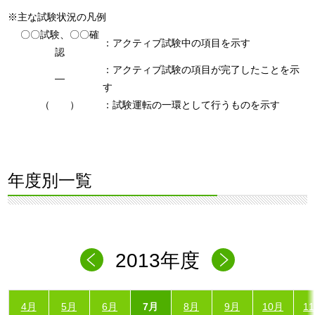
※主な試験状況の凡例
〇〇試験、〇〇確
：アクティブ試験中の項目を示す
認
：アクティブ試験の項目が完了したことを示
―
す
（ ）
：試験運転の一環として行うものを示す
年度別一覧
2013年度
4月
5月
6月
7月
8月
9月
10月
1