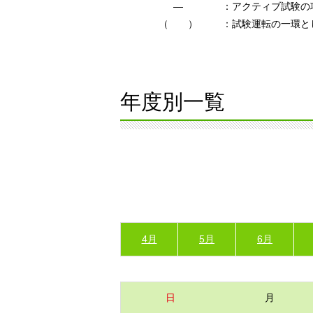
―
：アクティブ試験の
（ ）
：試験運転の一環と
年度別一覧
4月
5月
6月
日
月