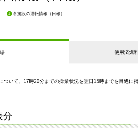
覧
各施設の運転情報（日報）
使用済燃
場
ついて、17時20分までの操業状況を翌日15時までを目処に
表分