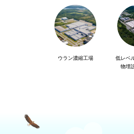
ウラン濃縮工場
低レベ
物埋