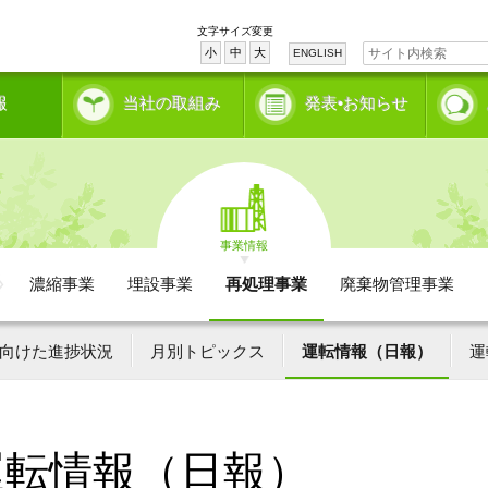
文字サイズ変更
小
中
大
ENGLISH
報
当社の取組み
発表•お知らせ
事業情報
濃縮事業
埋設事業
再処理事業
廃棄物管理事業
向けた進捗状況
月別トピックス
運転情報（日報）
運
運転情報（日報）