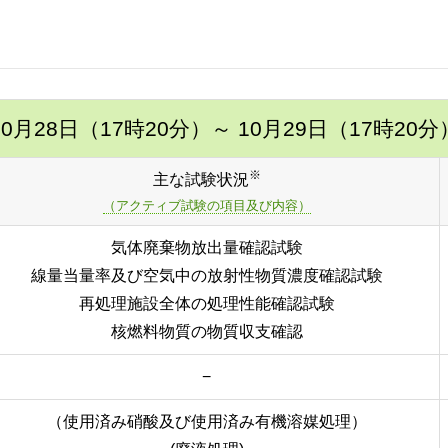
10月28日（17時20分）
～ 10月29日（17時20分
※
主な試験状況
（アクティブ試験の項目及び内容）
気体廃棄物放出量確認試験
線量当量率及び空気中の放射性物質濃度確認試験
再処理施設全体の処理性能確認試験
核燃料物質の物質収支確認
−
（使用済み硝酸及び使用済み有機溶媒処理）