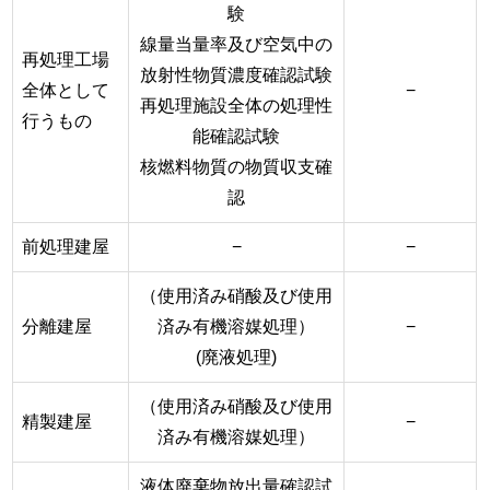
験
線量当量率及び空気中の
再処理工場
放射性物質濃度確認試験
全体として
−
再処理施設全体の処理性
行うもの
能確認試験
核燃料物質の物質収支確
認
前処理建屋
−
−
（使用済み硝酸及び使用
分離建屋
済み有機溶媒処理）
−
(廃液処理)
（使用済み硝酸及び使用
精製建屋
−
済み有機溶媒処理）
液体廃棄物放出量確認試