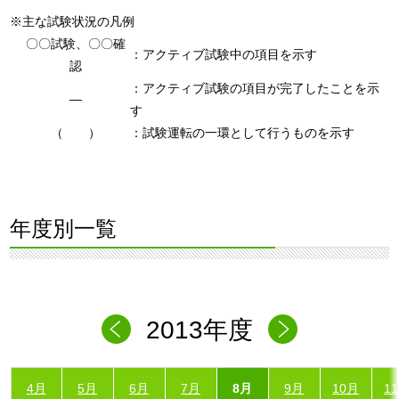
※主な試験状況の凡例
〇〇試験、〇〇確
：アクティブ試験中の項目を示す
認
：アクティブ試験の項目が完了したことを示
―
す
（ ）
：試験運転の一環として行うものを示す
年度別一覧
2013年度
4月
5月
6月
7月
8月
9月
10月
1