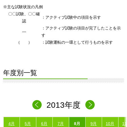
※主な試験状況の凡例
〇〇試験、〇〇確
：アクティブ試験中の項目を示す
認
：アクティブ試験の項目が完了したことを示
―
す
（ ）
：試験運転の一環として行うものを示す
年度別一覧
2013年度
4月
5月
6月
7月
8月
9月
10月
1