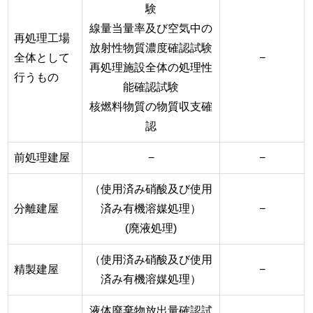
験
線量当量率及び空気中の
再処理工場
放射性物質濃度確認試験
全体として
−
再処理施設全体の処理性
行うもの
能確認試験
核燃料物質の物質収支確
認
前処理建屋
−
−
（使用済み硝酸及び使用
分離建屋
済み有機溶媒処理）
−
(廃液処理)
（使用済み硝酸及び使用
精製建屋
−
済み有機溶媒処理）
液体廃棄物放出量確認試