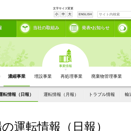
文字サイズ変更
小
中
大
ENGLISH
報
当社の取組み
発表•お知らせ
事業情報
濃縮事業
埋設事業
再処理事業
廃棄物管理事業
運転情報（日報）
運転情報（月報）
トラブル情報
輸
場の運転情報（日報）