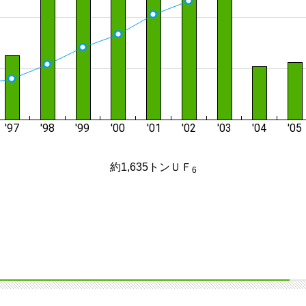
約1,635トンＵＦ
6