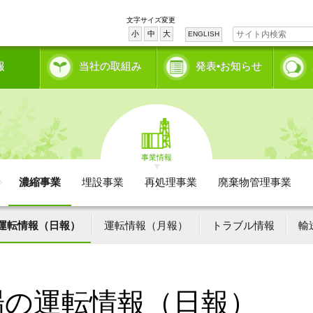
文字サイズ変更
小
中
大
ENGLISH
報
当社の取組み
発表•お知らせ
事業情報
濃縮事業
埋設事業
再処理事業
廃棄物管理事業
運転情報（日報）
運転情報（月報）
トラブル情報
輸
場の運転情報（日報）