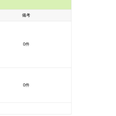
備考
0件
0件