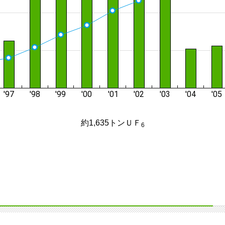
約1,635トンＵＦ
6