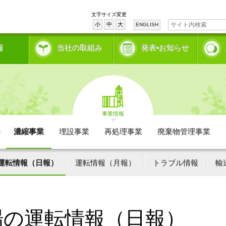
文字サイズ変更
小
中
大
ENGLISH
報
当社の取組み
発表•お知らせ
事業情報
濃縮事業
埋設事業
再処理事業
廃棄物管理事業
運転情報（日報）
運転情報（月報）
トラブル情報
輸
場の運転情報（日報）