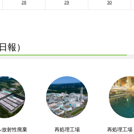
28
29
30
日報）
ル放射性廃棄
再処理工場
再処理工場