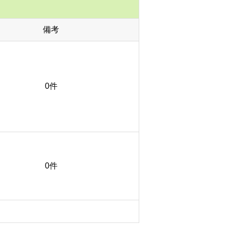
備考
0件
0件