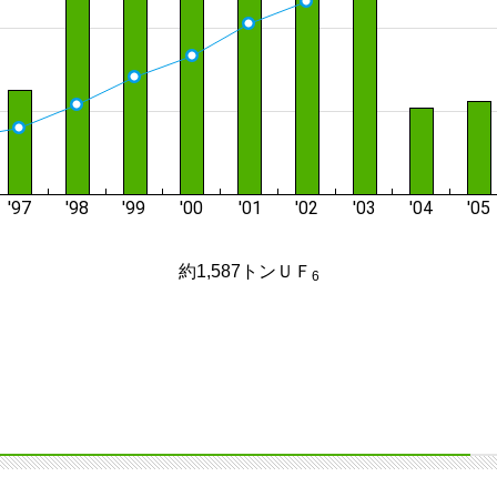
約1,587トンＵＦ
6