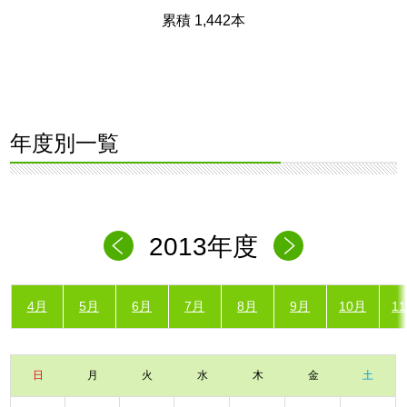
累積 1,442本
年度別一覧
2013年度
4月
5月
6月
7月
8月
9月
10月
1
日
月
火
水
木
金
土