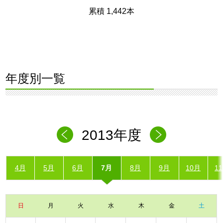
累積 1,442本
年度別一覧
2013年度
4月
5月
6月
7月
8月
9月
10月
1
日
月
火
水
木
金
土