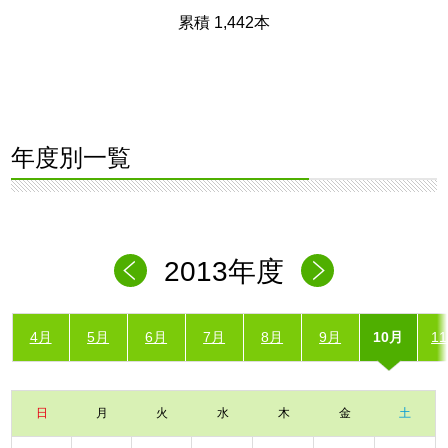
累積 1,442本
年度別一覧
2013年度
4月
5月
6月
7月
8月
9月
10月
1
日
月
火
水
木
金
土