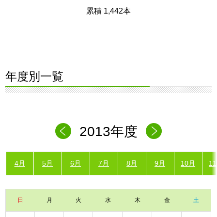
累積 1,442本
年度別一覧
2013年度
4月
5月
6月
7月
8月
9月
10月
1
日
月
火
水
木
金
土