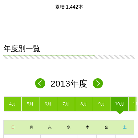
累積 1,442本
年度別一覧
2013年度
4月
5月
6月
7月
8月
9月
10月
1
日
月
火
水
木
金
土