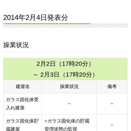
2014年2月4日発表分
操業状況
2月2日（17時20分）
～ 2月3日（17時20分）
建屋名
操業状況
備考
ガラス固化体受
−
−
入れ建屋
ガラス固化体貯
○ガラス固化体の貯蔵
−
蔵建屋
管理状態の監視