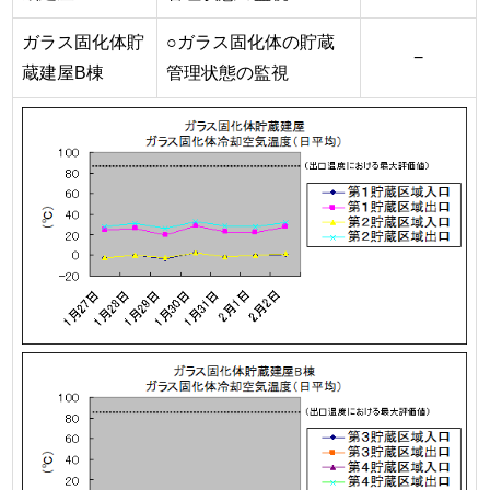
ガラス固化体貯
○ガラス固化体の貯蔵
−
蔵建屋B棟
管理状態の監視