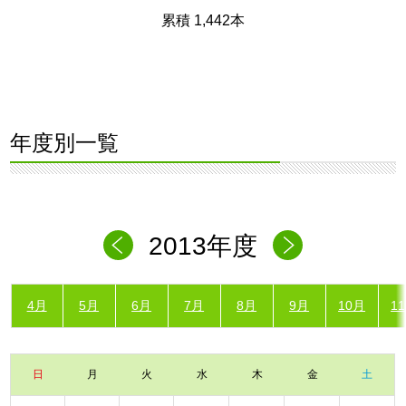
累積 1,442本
年度別一覧
2013年度
4月
5月
6月
7月
8月
9月
10月
1
日
月
火
水
木
金
土