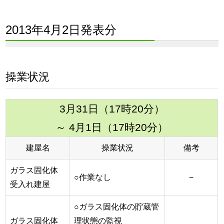
2013年4月2日発表分
操業状況
3月31日（17時20分）
～ 4月1日（17時20分）
建屋名
操業状況
備考
ガラス固化体
○作業なし
−
受入れ建屋
○ガラス固化体の貯蔵管
ガラス固化体
理状態の監視