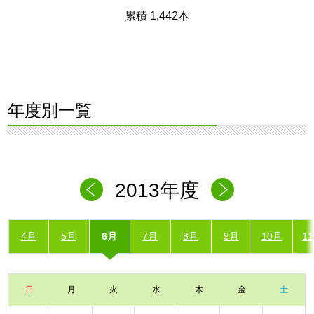
累積 1,442本
年度別一覧
2013年度
4月
5月
6月
7月
8月
9月
10月
1
日
月
火
水
木
金
土