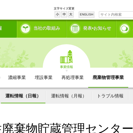
文字サイズ変更
小
中
大
ENGLISH
報
当社の取組み
発表•お知らせ
事業情報
濃縮事業
埋設事業
再処理事業
廃棄物管理事業
運転情報（日報）
運転情報（月報）
トラブル情報
性廃棄物貯蔵管理センタ