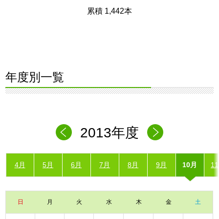
累積 1,442本
年度別一覧
2013年度
4月
5月
6月
7月
8月
9月
10月
1
日
月
火
水
木
金
土