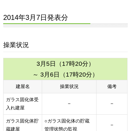
2014年3月7日発表分
操業状況
3月5日（17時20分）
～ 3月6日（17時20分）
建屋名
操業状況
備考
ガラス固化体受
−
−
入れ建屋
ガラス固化体貯
○ガラス固化体の貯蔵
−
蔵建屋
管理状態の監視