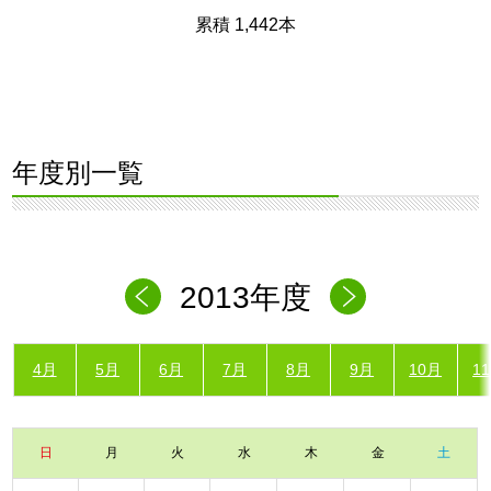
累積 1,442本
年度別一覧
2013年度
4月
5月
6月
7月
8月
9月
10月
1
日
月
火
水
木
金
土