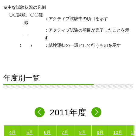
※主な試験状況の凡例
〇〇試験、〇〇確
：アクティブ試験中の項目を示す
認
：アクティブ試験の項目が完了したことを示
―
す
（ ）
：試験運転の一環として行うものを示す
年度別一覧
2011年度
4月
5月
6月
7月
8月
9月
10月
1