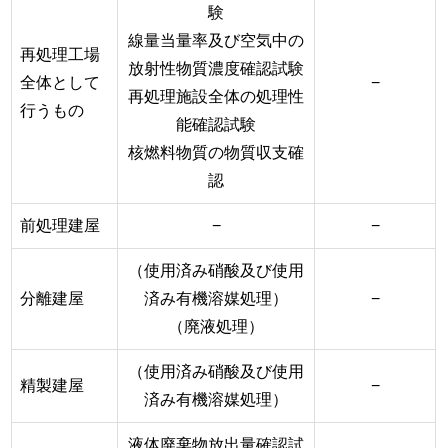
験
線量当量率及び空気中の
再処理工場
放射性物質濃度確認試験
全体として
−
再処理施設全体の処理性
行うもの
能確認試験
核燃料物質の物質収支確
認
前処理建屋
−
−
（使用済み硝酸及び使用
分離建屋
済み有機溶媒処理）
−
（廃液処理）
（使用済み硝酸及び使用
精製建屋
−
済み有機溶媒処理）
液体廃棄物放出量確認試