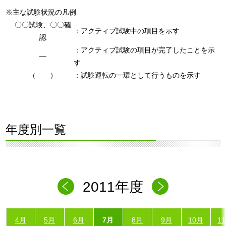
※主な試験状況の凡例
〇〇試験、〇〇確
：アクティブ試験中の項目を示す
認
：アクティブ試験の項目が完了したことを示
―
す
（ ）
：試験運転の一環として行うものを示す
年度別一覧
2011年度
4月
5月
6月
7月
8月
9月
10月
1