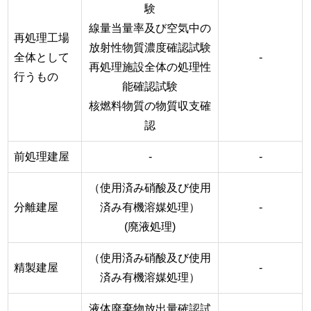
験
線量当量率及び空気中の
再処理工場
放射性物質濃度確認試験
全体として
-
再処理施設全体の処理性
行うもの
能確認試験
核燃料物質の物質収支確
認
前処理建屋
-
-
（使用済み硝酸及び使用
分離建屋
済み有機溶媒処理）
-
(廃液処理)
（使用済み硝酸及び使用
精製建屋
-
済み有機溶媒処理）
液体廃棄物放出量確認試