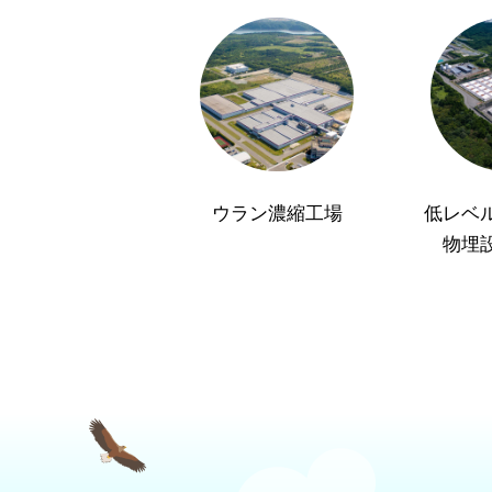
ウラン濃縮工場
低レベ
物埋