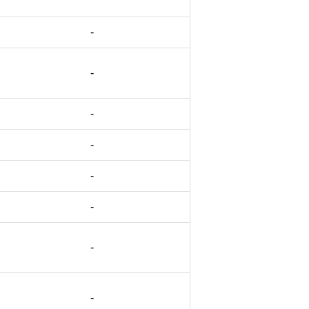
-
-
-
-
-
-
-
-