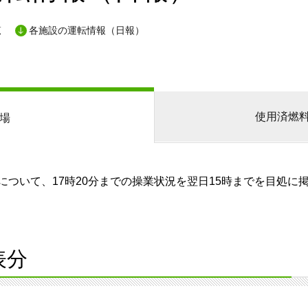
覧
各施設の運転情報（日報）
使用済燃
場
ついて、17時20分までの操業状況を翌日15時までを目処に
表分