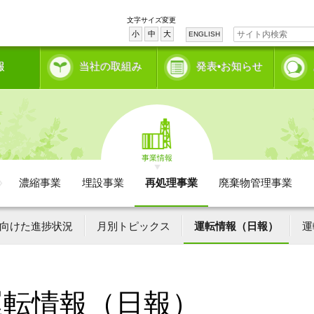
文字サイズ変更
小
中
大
ENGLISH
報
当社の取組み
発表•お知らせ
事業情報
濃縮事業
埋設事業
再処理事業
廃棄物管理事業
向けた進捗状況
月別トピックス
運転情報（日報）
運
運転情報（日報）