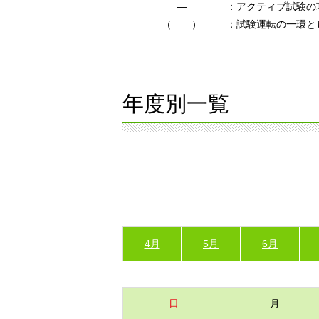
―
：アクティブ試験の
（ ）
：試験運転の一環と
年度別一覧
4月
5月
6月
日
月