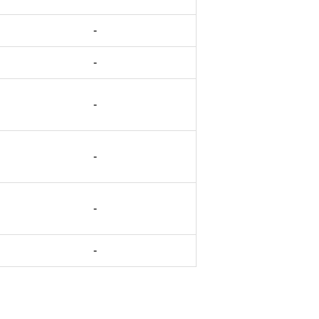
-
-
-
-
-
-