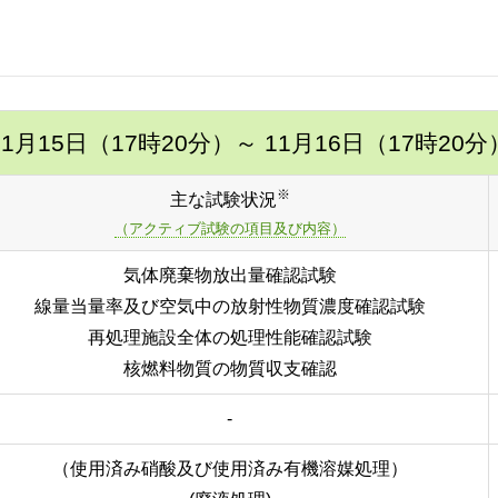
11月15日（17時20分）
～ 11月16日（17時20分
※
主な試験状況
（アクティブ試験の項目及び内容）
気体廃棄物放出量確認試験
線量当量率及び空気中の放射性物質濃度確認試験
再処理施設全体の処理性能確認試験
核燃料物質の物質収支確認
-
（使用済み硝酸及び使用済み有機溶媒処理）