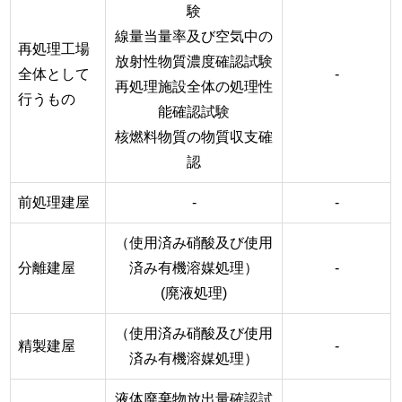
験
線量当量率及び空気中の
再処理工場
放射性物質濃度確認試験
全体として
-
再処理施設全体の処理性
行うもの
能確認試験
核燃料物質の物質収支確
認
前処理建屋
-
-
（使用済み硝酸及び使用
分離建屋
済み有機溶媒処理）
-
(廃液処理)
（使用済み硝酸及び使用
精製建屋
-
済み有機溶媒処理）
液体廃棄物放出量確認試