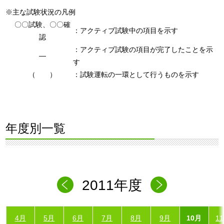
※主な試験状況の凡例
〇〇試験、〇〇確
：アクティブ試験中の項目を示す
認
：アクティブ試験の項目が完了したことを示
―
す
（ ）
：試験運転の一環として行うものを示す
年度別一覧
2011年度
4月
5月
6月
7月
8月
9月
10月
1