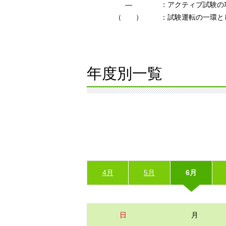
―
：アクティブ試験の
（ ）
：試験運転の一環と
年度別一覧
4月
5月
6月
日
月