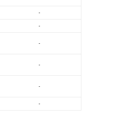
-
-
-
-
-
-