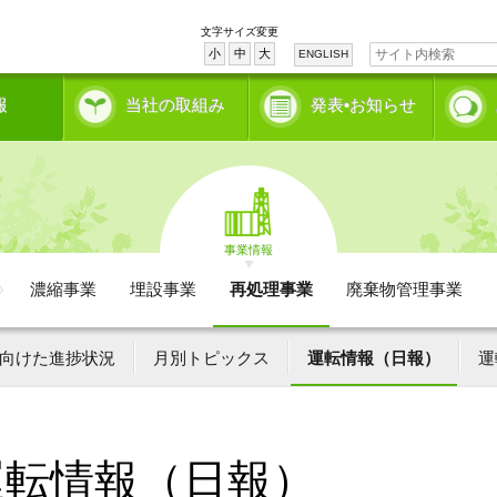
文字サイズ変更
小
中
大
ENGLISH
報
当社の取組み
発表•お知らせ
事業情報
濃縮事業
埋設事業
再処理事業
廃棄物管理事業
向けた進捗状況
月別トピックス
運転情報（日報）
運
運転情報（日報）