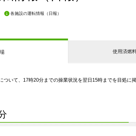
各施設の運転情報（日報）
使用済燃
場
ついて、17時20分までの操業状況を翌日15時までを目処に
分