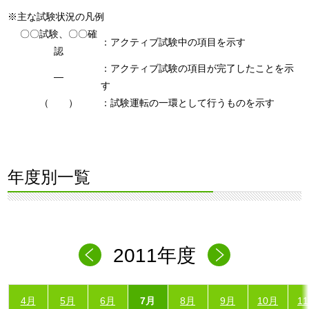
※主な試験状況の凡例
〇〇試験、〇〇確
：アクティブ試験中の項目を示す
認
：アクティブ試験の項目が完了したことを示
―
す
（ ）
：試験運転の一環として行うものを示す
年度別一覧
2011年度
4月
5月
6月
7月
8月
9月
10月
1