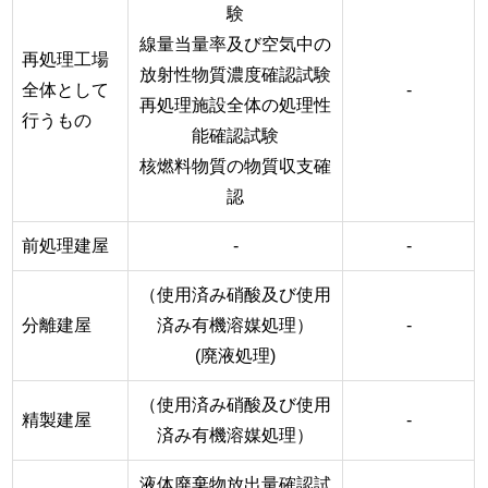
験
線量当量率及び空気中の
再処理工場
放射性物質濃度確認試験
全体として
-
再処理施設全体の処理性
行うもの
能確認試験
核燃料物質の物質収支確
認
前処理建屋
-
-
（使用済み硝酸及び使用
分離建屋
済み有機溶媒処理）
-
(廃液処理)
（使用済み硝酸及び使用
精製建屋
-
済み有機溶媒処理）
液体廃棄物放出量確認試