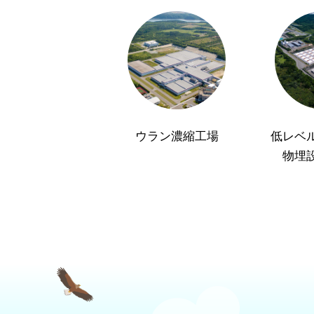
ウラン濃縮工場
低レベ
物埋