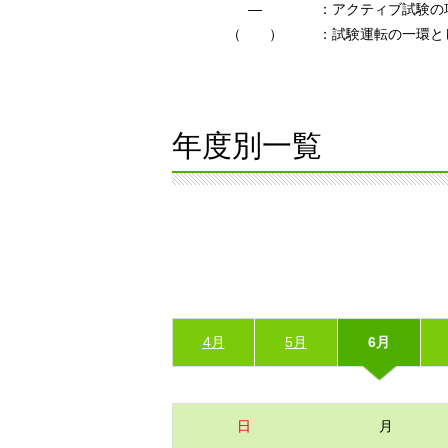
―
：アクティブ試験の
（ ）
：試験運転の一環と
年度別一覧
4月
5月
6月
日
月