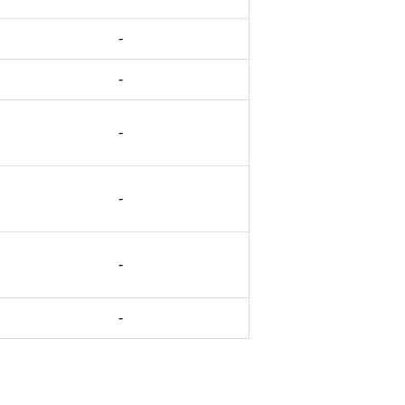
-
-
-
-
-
-