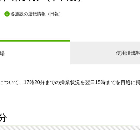
各施設の運転情報（日報）
使用済燃
場
ついて、17時20分までの操業状況を翌日15時までを目処に
分