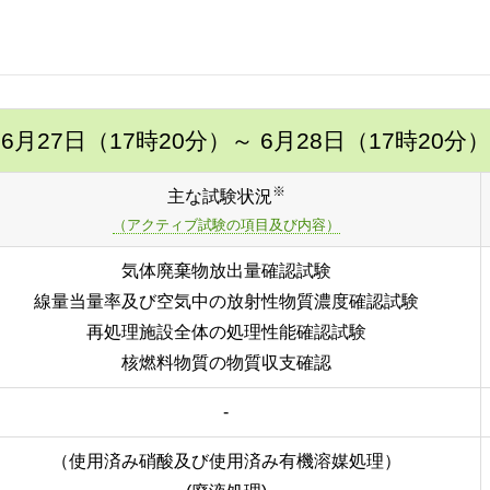
6月27日（17時20分）
～ 6月28日（17時20分）
※
主な試験状況
（アクティブ試験の項目及び内容）
気体廃棄物放出量確認試験
線量当量率及び空気中の放射性物質濃度確認試験
再処理施設全体の処理性能確認試験
核燃料物質の物質収支確認
-
（使用済み硝酸及び使用済み有機溶媒処理）