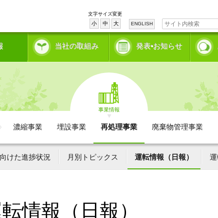
文字サイズ変更
小
中
大
ENGLISH
報
当社の取組み
発表•お知らせ
事業情報
濃縮事業
埋設事業
再処理事業
廃棄物管理事業
向けた進捗状況
月別トピックス
運転情報（日報）
運
運転情報（日報）