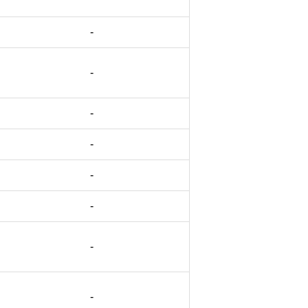
-
-
-
-
-
-
-
-