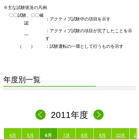
※主な試験状況の凡例
〇〇試験、〇〇確
：アクティブ試験中の項目を示す
認
：アクティブ試験の項目が完了したことを示
―
す
（ ）
：試験運転の一環として行うものを示す
年度別一覧
2011年度
4月
5月
6月
7月
8月
9月
10月
1