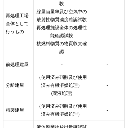
験
線量当量率及び空気中の
再処理工場
放射性物質濃度確認試験
全体として
-
再処理施設全体の処理性
行うもの
能確認試験
核燃料物質の物質収支確
認
前処理建屋
-
-
（使用済み硝酸及び使用
分離建屋
済み有機溶媒処理）
-
(廃液処理)
（使用済み硝酸及び使用
精製建屋
-
済み有機溶媒処理）
液体廃棄物放出量確認試