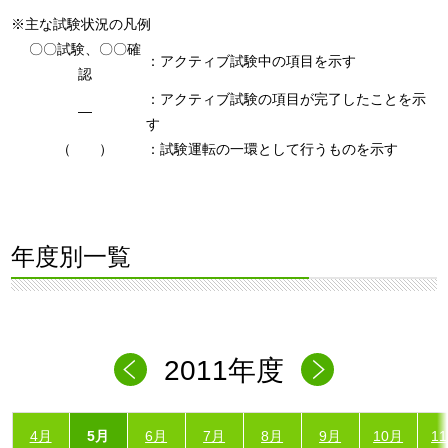
※主な試験状況の凡例
〇〇試験、〇〇確
：アクティブ試験中の項目を示す
認
：アクティブ試験の項目が完了したことを示
―
す
（ ）
：試験運転の一環として行うものを示す
年度別一覧
2011年度
4月
5月
6月
7月
8月
9月
10月
1