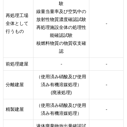
験
線量当量率及び空気中の
再処理工場
放射性物質濃度確認試験
全体として
-
再処理施設全体の処理性
行うもの
能確認試験
核燃料物質の物質収支確
認
前処理建屋
-
-
（使用済み硝酸及び使用
分離建屋
済み有機溶媒処理）
-
(廃液処理)
（使用済み硝酸及び使用
精製建屋
-
済み有機溶媒処理）
液体廃棄物放出量確認試