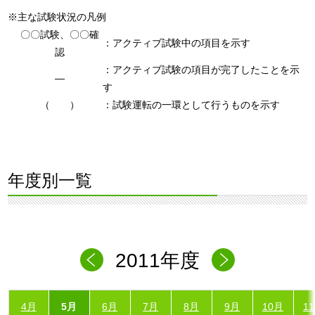
※主な試験状況の凡例
〇〇試験、〇〇確
：アクティブ試験中の項目を示す
認
：アクティブ試験の項目が完了したことを示
―
す
（ ）
：試験運転の一環として行うものを示す
年度別一覧
2011年度
4月
5月
6月
7月
8月
9月
10月
1