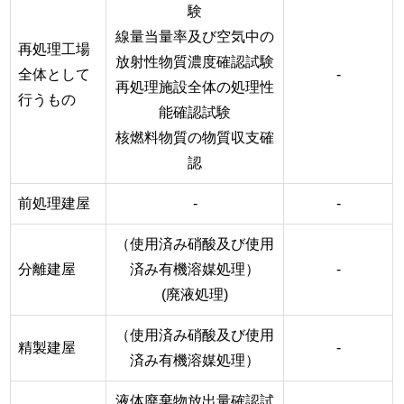
験
線量当量率及び空気中の
再処理工場
放射性物質濃度確認試験
全体として
-
再処理施設全体の処理性
行うもの
能確認試験
核燃料物質の物質収支確
認
前処理建屋
-
-
（使用済み硝酸及び使用
分離建屋
済み有機溶媒処理）
-
(廃液処理)
（使用済み硝酸及び使用
精製建屋
-
済み有機溶媒処理）
液体廃棄物放出量確認試