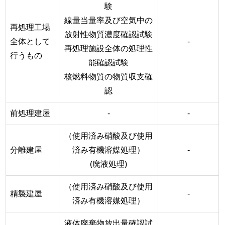
験
線量当量率及び空気中の
再処理工場
放射性物質濃度確認試験
全体として
-
再処理施設全体の処理性
行うもの
能確認試験
核燃料物質の物質収支確
認
前処理建屋
-
-
（使用済み硝酸及び使用
分離建屋
済み有機溶媒処理）
-
(廃液処理)
（使用済み硝酸及び使用
精製建屋
-
済み有機溶媒処理）
液体廃棄物放出量確認試