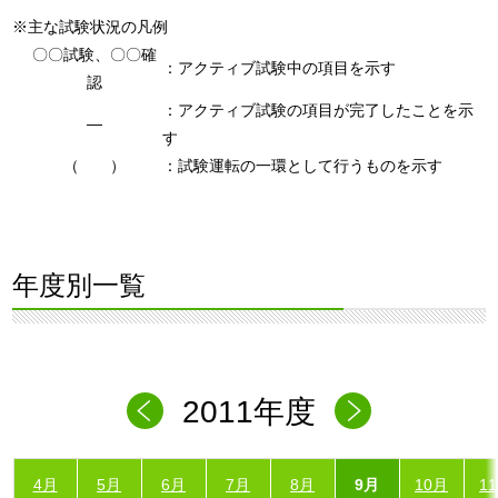
※主な試験状況の凡例
〇〇試験、〇〇確
：アクティブ試験中の項目を示す
認
：アクティブ試験の項目が完了したことを示
―
す
（ ）
：試験運転の一環として行うものを示す
年度別一覧
2011年度
4月
5月
6月
7月
8月
9月
10月
1