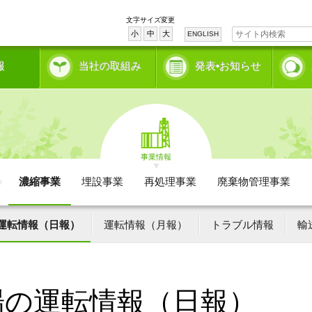
文字サイズ変更
小
中
大
ENGLISH
報
当社の取組み
発表•お知らせ
事業情報
濃縮事業
埋設事業
再処理事業
廃棄物管理事業
運転情報（日報）
運転情報（月報）
トラブル情報
輸
場の運転情報（日報）