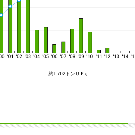
約1,702トンＵＦ
6