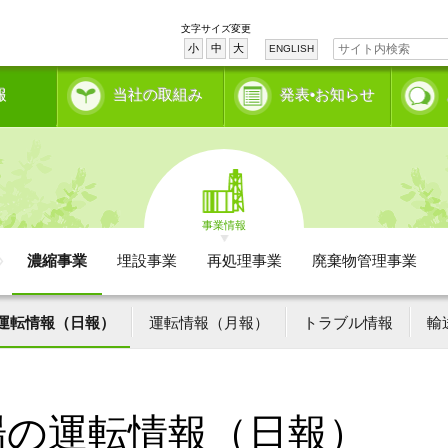
文字サイズ変更
小
中
大
ENGLISH
報
当社の取組み
発表•お知らせ
事業情報
濃縮事業
埋設事業
再処理事業
廃棄物管理事業
運転情報（日報）
運転情報（月報）
トラブル情報
輸
場の運転情報（日報）