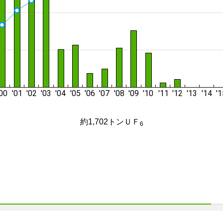
約1,702トンＵＦ
6