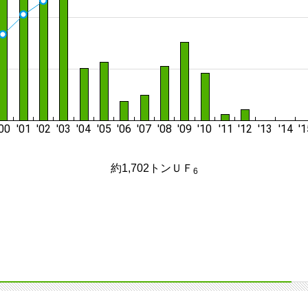
約1,702トンＵＦ
6