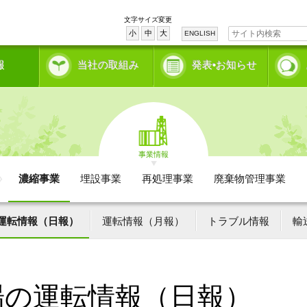
文字サイズ変更
小
中
大
ENGLISH
報
当社の取組み
発表•お知らせ
事業情報
濃縮事業
埋設事業
再処理事業
廃棄物管理事業
運転情報（日報）
運転情報（月報）
トラブル情報
輸
場の運転情報（日報）